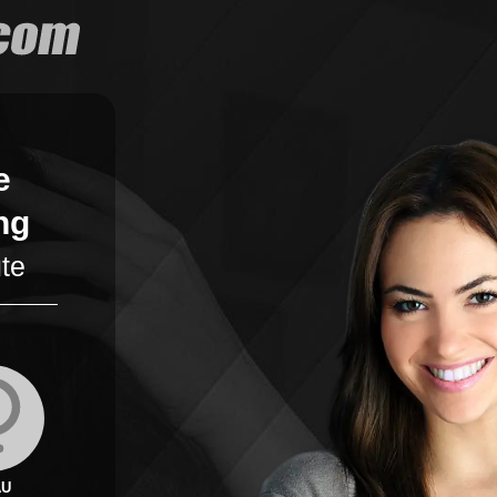
e
ng
ute
Nach wem suchst Du?
AU
MANN
FRAU